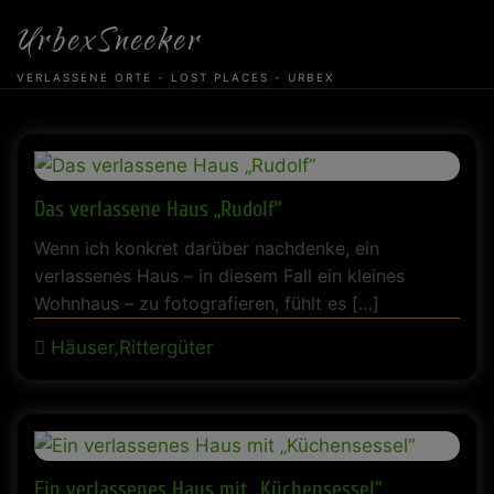
Skip
UrbexSneeker
to
content
VERLASSENE ORTE - LOST PLACES - URBEX
Das verlassene Haus „Rudolf“
Wenn ich konkret darüber nachdenke, ein
verlassenes Haus – in diesem Fall ein kleines
Wohnhaus – zu fotografieren, fühlt es […]
Häuser,Rittergüter
Ein verlassenes Haus mit „Küchensessel“