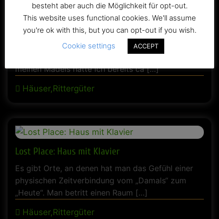
besteht aber auch die Möglichkeit für opt-out.
This website uses functional cookies. We'll assume
Das Oma-Haus
you're ok with this, but you can opt-out if you wish.
Ein unscheinbares, verlassenes Wohnhaus Ich wäre
Cookie settings
ACCEPT
fast vorbei gelaufen, so hungrig war ich. Mit
meinen Mädels hatte ich bereits ca […]
Häuser,Rittergüter
Lost Place: Haus mit Klavier
Es gibt Orte, an denen hat man das Gefühl einer
physischen Zeitverbindung vom „Damals“ zum
„Heute“. Man betritt einen Raum […]
Häuser,Rittergüter