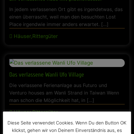
In jedem verlassenen Ort gibt es irgendetwas, das
einen überrascht, weil man den besuchten Lost
Place irgendwie immer anders erwartet. […]
Häuser,Rittergüter
Das verlassene Wanli Ufo Village
Die verlassene Ferienanlage aus Futuro und
Venturo houses am Wanli Strand in Taiwan Wenn
man schon die Möglichkeit hat, in […]
Häuser,Rittergüter
Diese Seite verwendet Cookies. Wenn Du den Button OK
klickst, gehen wir von Deinem Einverständnis aus, es