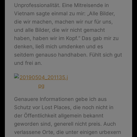
Unprofessionalität. Eine Mitreisende in
Vietnam sagte einmal zu mir: „Alle Bilder,
die wir machen, machen wir nur für uns,
und alle Bilder, die wir nicht gemacht
haben, haben wir im Kopf.“ Das gab mir zu
denken, ließ mich umdenken und es
seitdem genauso handhaben. Fühlt sich gut
und frei an.
Genauere Informationen gebe ich aus
Schutz vor Lost Places, die noch nicht in
der Öffentlichkeit allgemein bekannt
geworden sind, generell nicht preis. Auch
verlassene Orte, die unter einigen urbexern