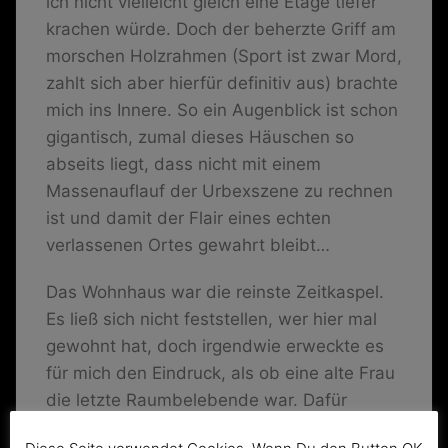
ich nicht vielleicht gleich eine Etage tiefer
krachen würde. Doch der beherzte Griff am
morschen Holzrahmen (Sport ist zwar Mord,
zahlt sich aber hierfür definitiv aus) brachte
mich ins Innere. So ein Augenblick ist schon
gigantisch, zumal dieses Häuschen so
abseits liegt, dass nicht mit einem
Massenauflauf der Urbexszene zu rechnen
ist und damit der Flair eines echten
verlassenen Ortes gewahrt bleibt…
Das Wohnhaus war die reinste Zeitkaspel.
Es ließ sich nicht feststellen, wer hier mal
gewohnt hat, doch irgendwie erweckte es
für mich den Eindruck, als ob eine alte Frau
die letzte Raumbelebende war. Dafür
sprach die alte Handtrockenschleuder und