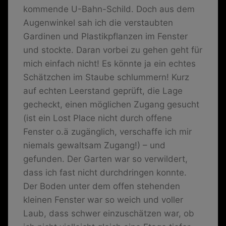
kommende U-Bahn-Schild. Doch aus dem
Augenwinkel sah ich die verstaubten
Gardinen und Plastikpflanzen im Fenster
und stockte. Daran vorbei zu gehen geht für
mich einfach nicht! Es könnte ja ein echtes
Schätzchen im Staube schlummern! Kurz
auf echten Leerstand geprüft, die Lage
gecheckt, einen möglichen Zugang gesucht
(ist ein Lost Place nicht durch offene
Fenster o.ä zugänglich, verschaffe ich mir
niemals gewaltsam Zugang!) – und
gefunden. Der Garten war so verwildert,
dass ich fast nicht durchdringen konnte.
Der Boden unter dem offen stehenden
kleinen Fenster war so weich und voller
Laub, dass schwer einzuschätzen war, ob