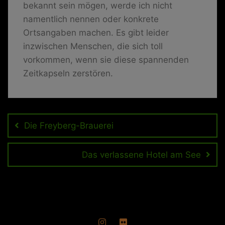
bekannt sein mögen, werde ich nicht
namentlich nennen oder konkrete
Ortsangaben machen. Es gibt leider
inzwischen Menschen, die sich toll
vorkommen, wenn sie diese spannenden
Zeitkapseln zerstören.
Beitragsnavigation
Die Freyberg-Brauerei
Das verlassene Hotel am See