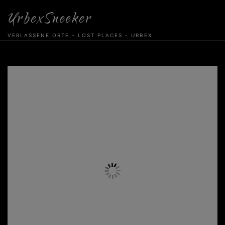
Skip
UrbexSneeker
to
content
VERLASSENE ORTE - LOST PLACES - URBEX