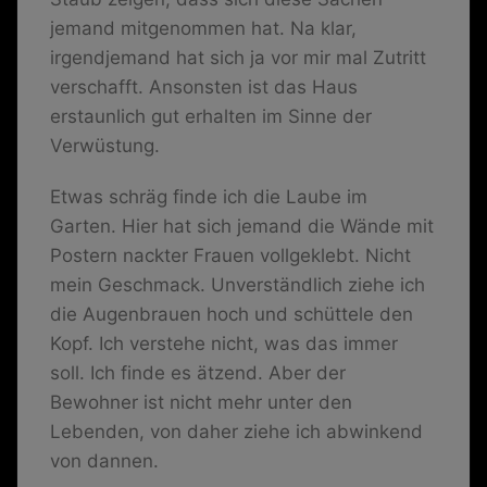
jemand mitgenommen hat. Na klar,
irgendjemand hat sich ja vor mir mal Zutritt
verschafft. Ansonsten ist das Haus
erstaunlich gut erhalten im Sinne der
Verwüstung.
Etwas schräg finde ich die Laube im
Garten. Hier hat sich jemand die Wände mit
Postern nackter Frauen vollgeklebt. Nicht
mein Geschmack. Unverständlich ziehe ich
die Augenbrauen hoch und schüttele den
Kopf. Ich verstehe nicht, was das immer
soll. Ich finde es ätzend. Aber der
Bewohner ist nicht mehr unter den
Lebenden, von daher ziehe ich abwinkend
von dannen.