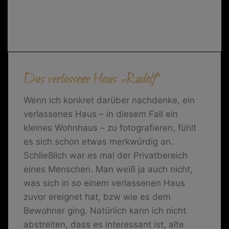
Das verlassene Haus „Rudolf“
Wenn ich konkret darüber nachdenke, ein
verlassenes Haus – in diesem Fall ein
kleines Wohnhaus – zu fotografieren, fühlt
es sich schon etwas merkwürdig an.
Schließlich war es mal der Privatbereich
eines Menschen. Man weiß ja auch nicht,
was sich in so einem verlassenen Haus
zuvor ereignet hat, bzw wie es dem
Bewohner ging. Natürlich kann ich nicht
abstreiten, dass es interessant ist, alte