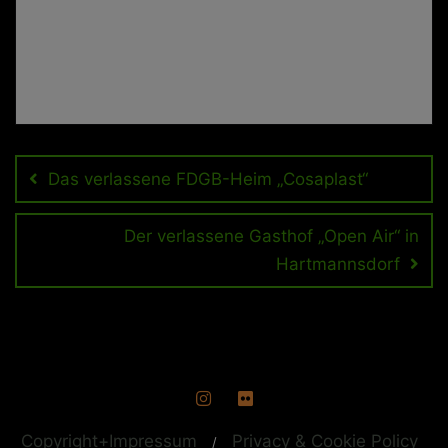
Beitragsnavigation
Das verlassene FDGB-Heim „Cosaplast“
Der verlassene Gasthof „Open Air“ in
Hartmannsdorf
Copyright+Impressum
Privacy & Cookie Policy