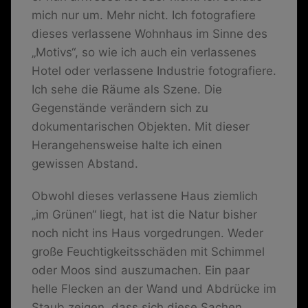
mich nur um. Mehr nicht. Ich fotografiere
dieses verlassene Wohnhaus im Sinne des
„Motivs“, so wie ich auch ein verlassenes
Hotel oder verlassene Industrie fotografiere.
Ich sehe die Räume als Szene. Die
Gegenstände verändern sich zu
dokumentarischen Objekten. Mit dieser
Herangehensweise halte ich einen
gewissen Abstand.
Obwohl dieses verlassene Haus ziemlich
„im Grünen“ liegt, hat ist die Natur bisher
noch nicht ins Haus vorgedrungen. Weder
große Feuchtigkeitsschäden mit Schimmel
oder Moos sind auszumachen. Ein paar
helle Flecken an der Wand und Abdrücke im
Staub zeigen, dass sich diese Sachen