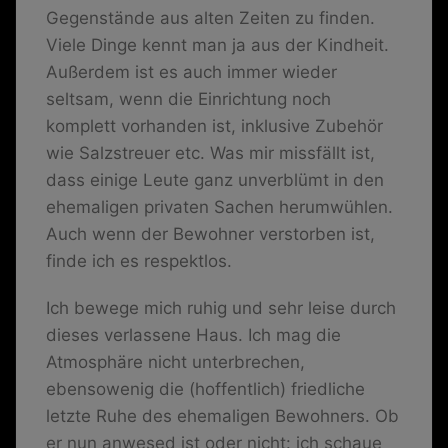
Gegenstände aus alten Zeiten zu finden.
Viele Dinge kennt man ja aus der Kindheit.
Außerdem ist es auch immer wieder
seltsam, wenn die Einrichtung noch
komplett vorhanden ist, inklusive Zubehör
wie Salzstreuer etc. Was mir missfällt ist,
dass einige Leute ganz unverblümt in den
ehemaligen privaten Sachen herumwühlen.
Auch wenn der Bewohner verstorben ist,
finde ich es respektlos.
Ich bewege mich ruhig und sehr leise durch
dieses verlassene Haus. Ich mag die
Atmosphäre nicht unterbrechen,
ebensowenig die (hoffentlich) friedliche
letzte Ruhe des ehemaligen Bewohners. Ob
er nun anwesed ist oder nicht: ich schaue