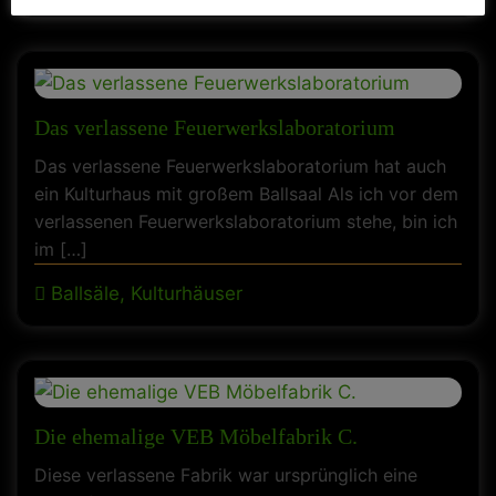
Das verlassene Feuerwerkslaboratorium
Das verlassene Feuerwerkslaboratorium hat auch
ein Kulturhaus mit großem Ballsaal Als ich vor dem
verlassenen Feuerwerkslaboratorium stehe, bin ich
im […]
Ballsäle, Kulturhäuser
Die ehemalige VEB Möbelfabrik C.
Diese verlassene Fabrik war ursprünglich eine