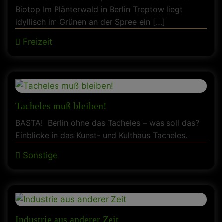
Biotop Im Plänterwald in Berlin Treptow liegt
idyllisch im Grünen an der Spree ein […]
Freizeit
Tacheles muß bleiben!
BASTA! Berlin ohne das Tacheles – was soll das?
Einblicke in das Kunst- und Kulthaus Tacheles.
Sonstige
Industrie aus anderer Zeit