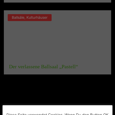
Ballsäle, Kulturhäuser
Der verlassene Ballsaal „Pastell“
Diese Seite verwendet Cookies. Wenn Du den Button OK