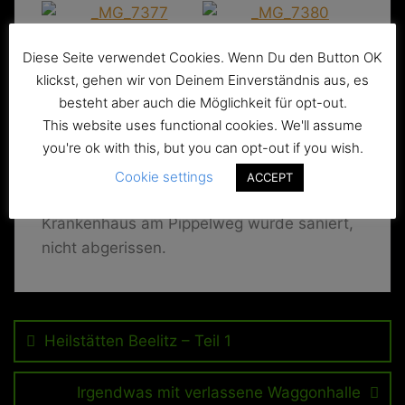
Diese Seite verwendet Cookies. Wenn Du den Button OK
klickst, gehen wir von Deinem Einverständnis aus, es
besteht aber auch die Möglichkeit für opt-out.
This website uses functional cookies. We'll assume
(Update: inzwischen (2018) ist das
you're ok with this, but you can opt-out if you wish.
ehemalige Lungenkrankenhaus bzw
Siechenkrankenhaus am Madamweg
Cookie settings
ACCEPT
abgerissen.) — Korrektur: das ehemalige
Krankenhaus am Pippelweg wurde saniert,
nicht abgerissen.
Beitragsnavigation
Heilstätten Beelitz – Teil 1
Irgendwas mit verlassene Waggonhalle