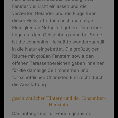
Fenster viel Licht einlassen und die
verzierten Geländer und die Flügeltüren
dieser Heilstätte doch noch die nötige
Kleinigkeit an Nettigkeit geben. Durch ihre
Lage auf dem Ochsenberg nahe bei Sorge
ist die Johanniter-Heilstätte wunderbar still
in die Natur eingebettet. Die großzügigen
Räume mit großen Fenstern sowie den
offenen Terassenbereichen gaben ihr einen
für die damalige Zeit modernen und
fortschrittlichen Charakter. Erst recht durch
die Ausstattung.
geschichtlicher Hintergrund der Johanniter-
Heilstätte
Das anfangs nur für Frauen gedachte