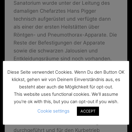
Sanatorium wurde unter der Leitung des
damaligen Chefarztes Hans Pigger
technisch aufgerüstet und verfügte dann
als einer der ersten Heilstätten über
Röntgen- und Pneumothorax-Apparate. Die
Reste der Befestigungen der Apparate
sowie die schwarzen Jalousien und
Entkleidungsräume sind noch vorhanden.
Ebenfalls ganz weit vorn lag die Heilstätte
Diese Seite verwendet Cookies. Wenn Du den Button OK
in Sachen Heilungstherapien. 1909 führte
klickst, gehen wir von Deinem Einverständnis aus, es
Chefarzt Pigger als einer der ersten in
besteht aber auch die Möglichkeit für opt-out.
Deutschland die Lungenkollapstherapie ein.
This website uses functional cookies. We'll assume
Die Verbesserung von hygienischen
you're ok with this, but you can opt-out if you wish.
Verhältnissen führte zu einem allgemeinen
Cookie settings
ACCEPT
Rückgang von TBC-Lungenerkrankungen.
Somit wurden 1951 die letzten Lungen-OPs
durchgeführt und für den Kurbetrieb