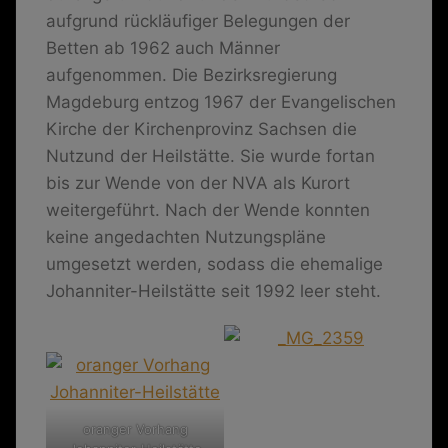
aufgrund rückläufiger Belegungen der
Betten ab 1962 auch Männer
aufgenommen. Die Bezirksregierung
Magdeburg entzog 1967 der Evangelischen
Kirche der Kirchenprovinz Sachsen die
Nutzund der Heilstätte. Sie wurde fortan
bis zur Wende von der NVA als Kurort
weitergeführt. Nach der Wende konnten
keine angedachten Nutzungspläne
umgesetzt werden, sodass die ehemalige
Johanniter-Heilstätte seit 1992 leer steht.
oranger Vorhang