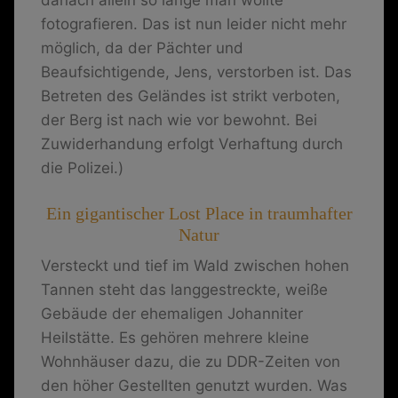
danach allein so lange man wollte
fotografieren. Das ist nun leider nicht mehr
möglich, da der Pächter und
Beaufsichtigende, Jens, verstorben ist. Das
Betreten des Geländes ist strikt verboten,
der Berg ist nach wie vor bewohnt. Bei
Zuwiderhandung erfolgt Verhaftung durch
die Polizei.)
Ein gigantischer Lost Place in traumhafter
Natur
Versteckt und tief im Wald zwischen hohen
Tannen steht das langgestreckte, weiße
Gebäude der ehemaligen Johanniter
Heilstätte. Es gehören mehrere kleine
Wohnhäuser dazu, die zu DDR-Zeiten von
den höher Gestellten genutzt wurden. Was