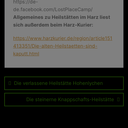
https://de-
de.facebook.com/LostPlaceCamp/
Allgemeines zu Heilstätten im Harz liest
sich außerdem beim Harz-Kurier:
https://www.harzkurier.de/region/article151
413351/Die-alten-Heilstaetten-sind-
kaputt.html
Beitragsnavigation
Die verlassene Heilstätte Hohenlychen
Die steinerne Knappschafts-Heilstätte