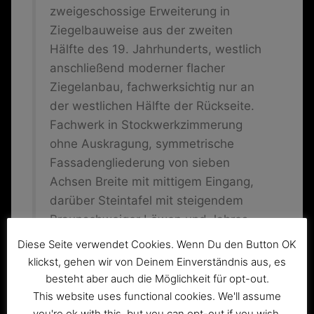
zweigeschossige Erweiterung in
Ziegelbauweise aus der zweiten
Hälfte des 19. Jahrhunderts, westlich
anschließend moderner flacher
Ziegelanbau, fachwerksichtig nur an
der westlichen Hälfte der Rückseite.
Fachwerk in Stockwerkzimmerung
ohne Auskragung, symmetrische
Fassadengliederung von sieben
Achsen Breite mit mittigem Eingang,
darüber Steintafel mit steigendem
Braunschweiger Löwen und Jahres
1664.
Diese Seite verwendet Cookies. Wenn Du den Button OK
Denkmalbegründung:
klickst, gehen wir von Deinem Einverständnis aus, es
Die ehemalige Gaststätte
besteht aber auch die Möglichkeit für opt-out.
„Schöppenstedter Turm“ erinnert mit
This website uses functional cookies. We'll assume
you're ok with this, but you can opt-out if you wish.