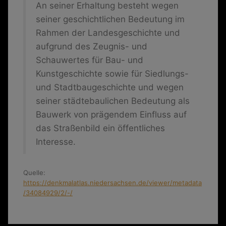
An seiner Erhaltung besteht wegen
seiner geschichtlichen Bedeutung im
Rahmen der Landesgeschichte und
aufgrund des Zeugnis- und
Schauwertes für Bau- und
Kunstgeschichte sowie für Siedlungs-
und Stadtbaugeschichte und wegen
seiner städtebaulichen Bedeutung als
Bauwerk von prägendem Einfluss auf
das Straßenbild ein öffentliches
Interesse.
Quelle:
https://denkmalatlas.niedersachsen.de/viewer/metadata
/34084929/2/-/