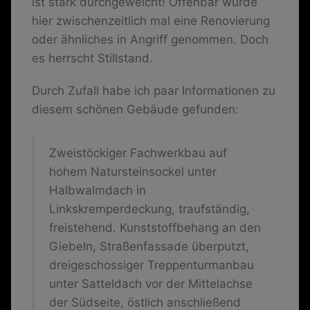
ist stark durchgeweicht! Offenbar wurde
hier zwischenzeitlich mal eine Renovierung
oder ähnliches in Angriff genommen. Doch
es herrscht Stillstand.
Durch Zufall habe ich paar Informationen zu
diesem schönen Gebäude gefunden:
Zweistöckiger Fachwerkbau auf
hohem Natursteinsockel unter
Halbwalmdach in
Linkskremperdeckung, traufständig,
freistehend. Kunststoffbehang an den
Giebeln, Straßenfassade überputzt,
dreigeschossiger Treppenturmanbau
unter Satteldach vor der Mittelachse
der Südseite, östlich anschließend