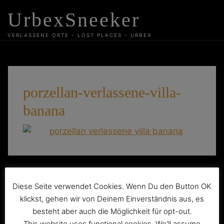
Skip
UrbexSneeker
to
content
VERLASSENE ORTE - LOST PLACES - URBEX
porzellan-verlassene-villa-
banana
Beitragsnavigation
Maison Banana
Diese Seite verwendet Cookies. Wenn Du den Button OK
klickst, gehen wir von Deinem Einverständnis aus, es
besteht aber auch die Möglichkeit für opt-out.
This website uses functional cookies. We'll assume