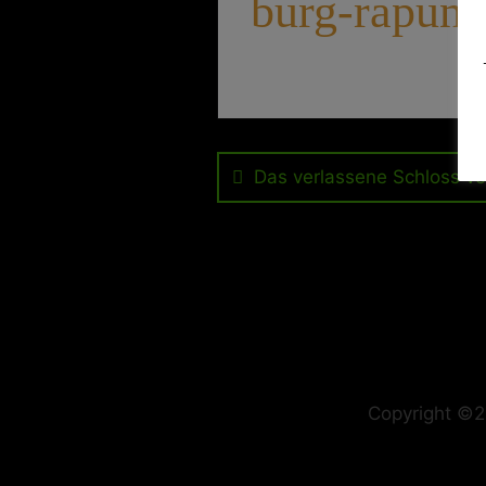
burg-rapunz
Beitragsnavig
Das verlassene Schloss v
Copyright ©2