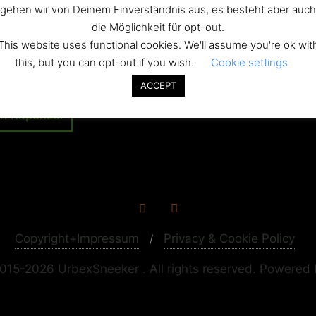
el
gehen wir von Deinem Einverständnis aus, es besteht aber auch
die Möglichkeit für opt-out.
This website uses functional cookies. We'll assume you're ok wit
this, but you can opt-out if you wish.
Cookie settings
ation
ACCEPT
on Rapunzel
Copyright+Impressum
Privacy & Cookie Policy
015-2026 UrbexSneeker . All rights reserved.
Powered