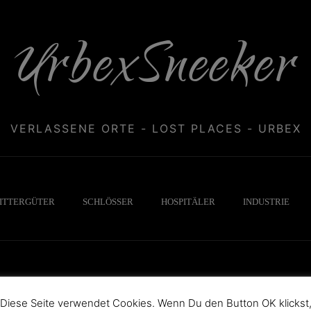
UrbexSneeker
VERLASSENE ORTE - LOST PLACES - URBEX
ITTERGÜTER
SCHLÖSSER
HOSPITÄLER
INDUSTRIE
Diese Seite verwendet Cookies. Wenn Du den Button OK klickst