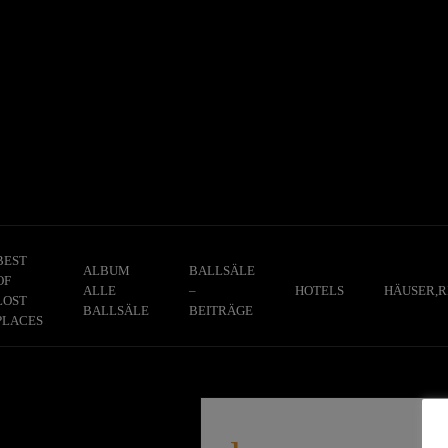
Skip
to
content
BEST
ALBUM
BALLSÄLE
OF
ALLE
–
HOTELS
HÄUSER,R
LOST
BALLSÄLE
BEITRÄGE
PLACES