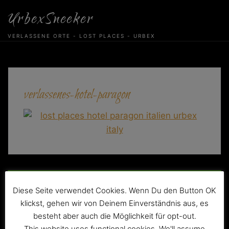
Skip
UrbexSneeker
to
content
VERLASSENE ORTE - LOST PLACES - URBEX
verlassenes-hotel-paragon
Beitragsnavigation
Das verlassene Hotel Paragon mit Oberlicht
Diese Seite verwendet Cookies. Wenn Du den Button OK
klickst, gehen wir von Deinem Einverständnis aus, es
besteht aber auch die Möglichkeit für opt-out.
This website uses functional cookies. We'll assume