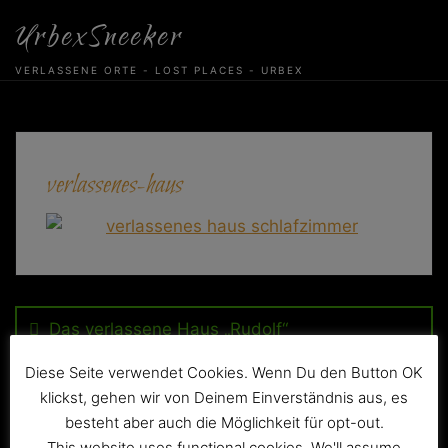
Skip
UrbexSneeker
to
content
VERLASSENE ORTE - LOST PLACES - URBEX
verlassenes-haus
Beitragsnavigation
Das verlassene Haus „Rudolf“
Diese Seite verwendet Cookies. Wenn Du den Button OK
klickst, gehen wir von Deinem Einverständnis aus, es
besteht aber auch die Möglichkeit für opt-out.
This website uses functional cookies. We'll assume