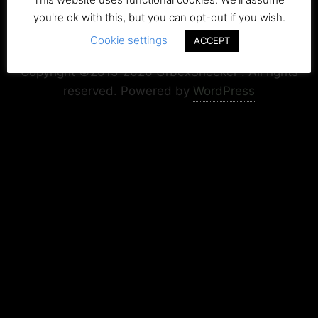
you're ok with this, but you can opt-out if you wish.
Cookie settings
Copyright+Impressum
Privacy & Cookie Policy
ACCEPT
Copyright ©2015-2026 UrbexSneeker . All rights
reserved.
Powered by
WordPress