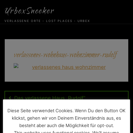
Skip
UrbexSneeker
to
content
VERLASSENE ORTE - LOST PLACES - URBEX
verlassenes-wohnhaus-wohnzimmer-rudolf
Beitragsnavigation
Das verlassene Haus „Rudolf“
Diese Seite verwendet Cookies. Wenn Du den Button OK
klickst, gehen wir von Deinem Einverständnis aus, es
besteht aber auch die Möglichkeit für opt-out.
This website uses functional cookies. We'll assume