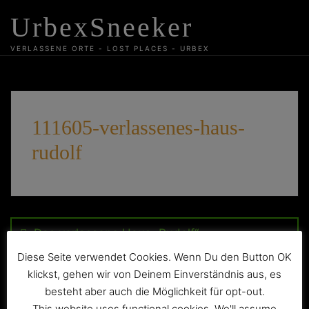
Skip
UrbexSneeker
to
content
VERLASSENE ORTE - LOST PLACES - URBEX
111605-verlassenes-haus-
rudolf
Beitragsnavigation
Das verlassene Haus „Rudolf“
Diese Seite verwendet Cookies. Wenn Du den Button OK
klickst, gehen wir von Deinem Einverständnis aus, es
besteht aber auch die Möglichkeit für opt-out.
This website uses functional cookies. We'll assume