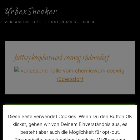
Skip
UrbexSneeker
to
content
VERLASSENE ORTE - LOST PLACES - URBEX
futterphosphatwerk coswig rüdersdorf
Beitragsnavigation
VEB Chemiewerk Coswig Rüdersdorf
Diese Seite verwendet Cookies. Wenn Du den Button OK
klickst, gehen wir von Deinem Einverständnis aus, es
besteht aber auch die Möglichkeit für opt-out.
This website uses functional cookies. We'll assume