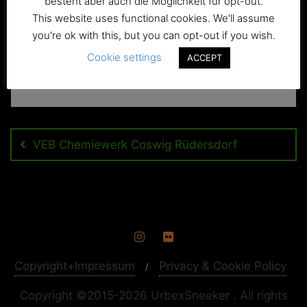
besteht aber auch die Möglichkeit für opt-out.
This website uses functional cookies. We'll assume
you're ok with this, but you can opt-out if you wish.
Cookie settings
ACCEPT
Beitragsnavigation
VEB Chemiewerk Coswig Rüdersdorf
Copyright+Impressum
Privacy & Cookie Policy
Copyright ©2015-2026 UrbexSneeker . All rights