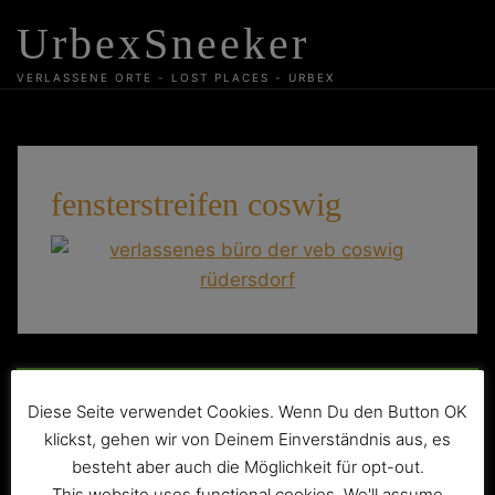
Skip
UrbexSneeker
to
content
VERLASSENE ORTE - LOST PLACES - URBEX
fensterstreifen coswig
Beitragsnavigation
VEB Chemiewerk Coswig Rüdersdorf
Diese Seite verwendet Cookies. Wenn Du den Button OK
klickst, gehen wir von Deinem Einverständnis aus, es
besteht aber auch die Möglichkeit für opt-out.
This website uses functional cookies. We'll assume