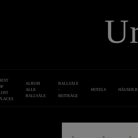
Skip
to
U
content
BEST
ALBUM
BALLSÄLE
OF
ALLE
–
HOTELS
HÄUSER,R
LOST
BALLSÄLE
BEITRÄGE
PLACES