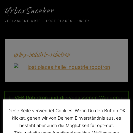
Skip
UrbexSneeker
to
content
VERLASSENE ORTE - LOST PLACES - URBEX
urbex-indutrie-robotron
Beitragsnavigation
VEB Robotron und die verlassenen Wanderer-
Werke
Diese Seite verwendet Cookies. Wenn Du den Button OK
klickst, gehen wir von Deinem Einverständnis aus, es
besteht aber auch die Möglichkeit für opt-out.
This website uses functional cookies. We'll assume