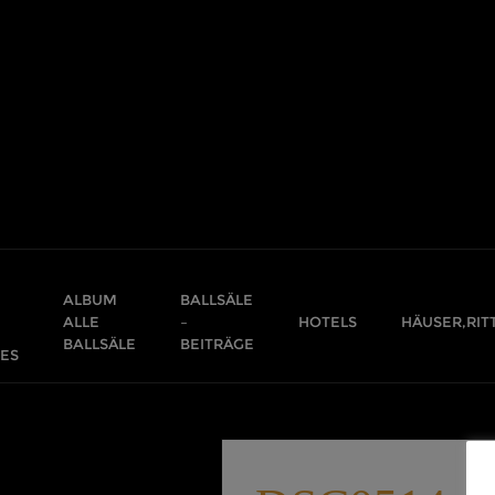
Skip
to
content
ALBUM
BALLSÄLE
ALLE
–
HOTELS
HÄUSER,RIT
BALLSÄLE
BEITRÄGE
ES