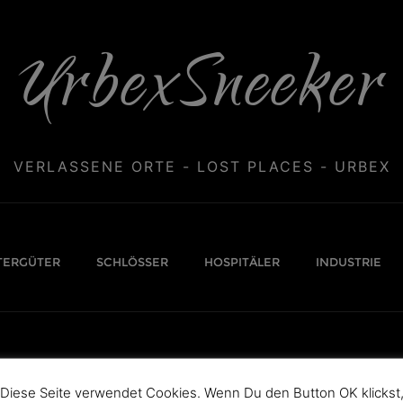
UrbexSneeker
VERLASSENE ORTE - LOST PLACES - URBEX
TERGÜTER
SCHLÖSSER
HOSPITÄLER
INDUSTRIE
Diese Seite verwendet Cookies. Wenn Du den Button OK klickst