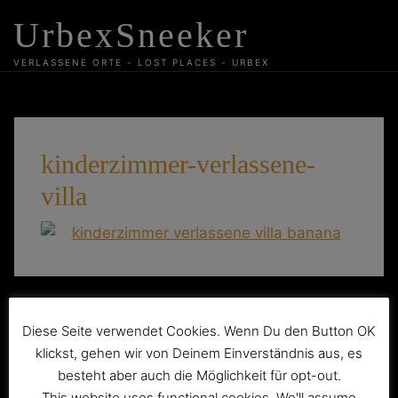
Skip
UrbexSneeker
to
content
VERLASSENE ORTE - LOST PLACES - URBEX
kinderzimmer-verlassene-
villa
Beitragsnavigation
Maison Banana
Diese Seite verwendet Cookies. Wenn Du den Button OK
klickst, gehen wir von Deinem Einverständnis aus, es
besteht aber auch die Möglichkeit für opt-out.
This website uses functional cookies. We'll assume