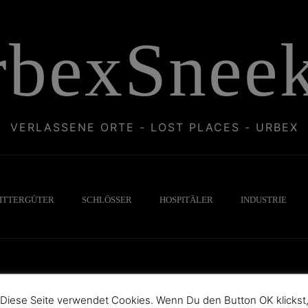
rbexSneek
VERLASSENE ORTE - LOST PLACES - URBEX
ITTERGÜTER
SCHLÖSSER
HOSPITÄLER
INDUSTRIE
Diese Seite verwendet Cookies. Wenn Du den Button OK klickst