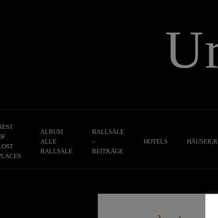
Skip
to
U
content
BEST
ALBUM
BALLSÄLE
OF
ALLE
–
HOTELS
HÄUSER,R
LOST
BALLSÄLE
BEITRÄGE
PLACES