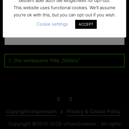
besteht aber auch die Möglichkeit für opt-out.
This website uses functional cookies. We'll assume
you're ok with this, but you can opt-out if you wish.
Cookie settings
ACCEPT
Beitragsnavigation
Die verlassene Villa „Stilisto“
Copyright+Impressum
Privacy & Cookie Policy
Copyright ©2015-2026 UrbexSneeker . All rights