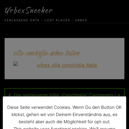
Skip
UrbexSneeker
to
content
VERLASSENE ORTE - LOST PLACES - URBEX
villa-conchiglia-urbex-italien
Beitragsnavigation
Die verlassene Villa „Conchiglia“ Carpeneto La
Loggia
Diese Seite verwendet Cookies. Wenn Du den Button OK
klickst, gehen wir von Deinem Einverständnis aus, es
besteht aber auch die Möglichkeit für opt-out.
This website uses functional cookies. We'll assume