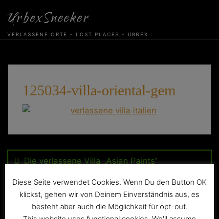
Skip
UrbexSneeker
to
content
VERLASSENE ORTE - LOST PLACES - URBEX
125034-villa-oriental-gem
Beitragsnavigation
Die verlassene Villa „Asian Paints“
Diese Seite verwendet Cookies. Wenn Du den Button OK
klickst, gehen wir von Deinem Einverständnis aus, es
besteht aber auch die Möglichkeit für opt-out.
This website uses functional cookies. We'll assume