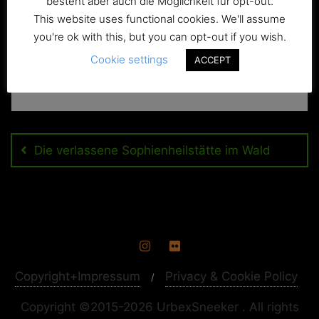
besteht aber auch die Möglichkeit für opt-out.
This website uses functional cookies. We'll assume
you're ok with this, but you can opt-out if you wish.
Cookie settings
ACCEPT
Beitragsnavigation
Die verlassene Sophienheilstätte im Wald
Copyright+Impressum
Privacy & Cookie Policy
Copyright ©2015-2026 UrbexSneeker . All rights