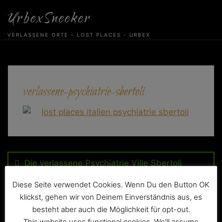
Skip
UrbexSneeker
to
content
VERLASSENE ORTE - LOST PLACES - URBEX
verlassene-psychiatrie-sbertoli
Beitragsnavigation
Die verlassene Psychiatrie Ville Sbertoli
Diese Seite verwendet Cookies. Wenn Du den Button OK
klickst, gehen wir von Deinem Einverständnis aus, es
besteht aber auch die Möglichkeit für opt-out.
This website uses functional cookies. We'll assume