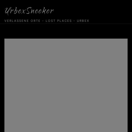
Skip
UrbexSneeker
to
content
VERLASSENE ORTE - LOST PLACES - URBEX