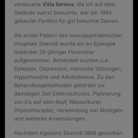
verlassene
Villa Serena
, die ich auf dem
Gelände zuerst besuchte, war ein 1896
gebauter Pavillon für gut betuchte Damen.
Als erster Patient des neuropsychiatrischen
Hospitals Sbertoli wurde ein an Epilespie
leidender 29-jähriger Florentiner
aufgenommen. Behandelt wurden u.a.
Epilepsie, Depression, manische Störungen,
Hypochondrie und Alkoholismus. Zu den
Behandlungsmethoden gehörten zur
damaligen Zeit Elektroschocks, Platzierung
von Eis auf dem Kopf, Wasserkuren
(Hydrotherapie), Verwendung von Blutegeln
und weiteren Anwendungen.
Nachdem Agostino Sbertoli 1898 gestorben