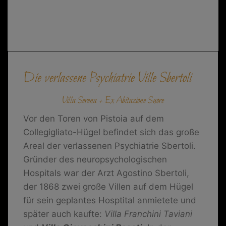
Die verlassene Psychiatrie Ville Sbertoli
Villa Serena + Ex Abitazione Suore
Vor den Toren von Pistoia auf dem
Collegigliato-Hügel befindet sich das große
Areal der verlassenen Psychiatrie Sbertoli.
Gründer des neuropsychologischen
Hospitals war der Arzt Agostino Sbertoli,
der 1868 zwei große Villen auf dem Hügel
für sein geplantes Hosptital anmietete und
später auch kaufte:
Villa Franchini Taviani