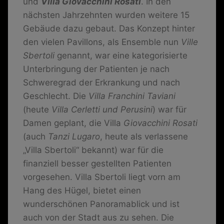
und
Villa Giovacchini Rosati
. In den
nächsten Jahrzehnten wurden weitere 15
Gebäude dazu gebaut. Das Konzept hinter
den vielen Pavillons, als Ensemble nun
Ville
Sbertoli
genannt, war eine kategorisierte
Unterbringung der Patienten je nach
Schweregrad der Erkrankung und nach
Geschlecht. Die
Villa Franchini Taviani
(heute
Villa Cerletti und Perusini
) war für
Damen geplant, die Villa
Giovacchini Rosati
(auch
Tanzi Lugaro
, heute als verlassene
„Villa Sbertoli“ bekannt) war für die
finanziell besser gestellten Patienten
vorgesehen. Villa Sbertoli liegt vorn am
Hang des Hügel, bietet einen
wunderschönen Panoramablick und ist
auch von der Stadt aus zu sehen. Die