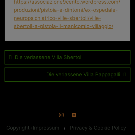
https://associazione9cento.wordpress.com/
produzioni/pistoia-e-dintorni/ex-ospedale-
neuropsichiatrico-ville-sbertoli/ville-
sbertoli-a-pistoia-il-manicomio-villaggio/
Beitragsnavigation
Die verlassene Villa Sbertoli
Die verlassene Villa Pappagalli
Copyright+Impressum
Privacy & Cookie Policy