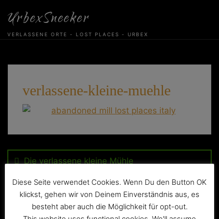
Skip
UrbexSneeker
to
content
VERLASSENE ORTE - LOST PLACES - URBEX
verlassene-kleine-muehle
Beitragsnavigation
Die verlassene kleine Mühle
Diese Seite verwendet Cookies. Wenn Du den Button OK
klickst, gehen wir von Deinem Einverständnis aus, es
besteht aber auch die Möglichkeit für opt-out.
This website uses functional cookies. We'll assume