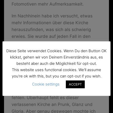
Fotomotiven mehr Aufmerksamkeit.
Im Nachhinein habe ich versucht, etwas
mehr Informationen über diese Kirche
herauszufinden, was sich als schwierig
erwies. Sie wurde auf jeden Fall in den
Jahren 1891 bis 1899 nach Plänen des
bekannten halleschen Kirchenarchitekten
Diese Seite verwendet Cookies. Wenn Du den Button OK
Fahro errichtet. Interessant fand ich die
klickst, gehen wir von Deinem Einverständnis aus, es
besteht aber auch die Möglichkeit für opt-out.
hölzerne Decke, da ich bisher nur Kirchen
This website uses functional cookies. We'll assume
kenne, die eine steinerne Gewölbedecke
you're ok with this, but you can opt-out if you wish.
haben. Aber wenn es danach ginge,
würden dieser Kirche auch fette
Cookie settings
ACCEPT
Marmorsäulen und diverse Heiligenfiguren
fehlen. Überhaupt fehlt es dieser
verlassenen Kirche an Prunk, Glanz und
Gloria. Aber genau deswegen mochte ich