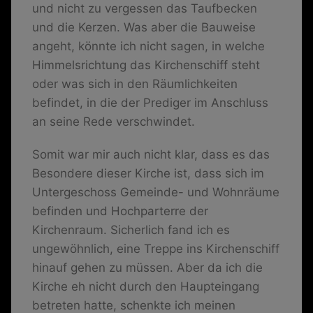
und nicht zu vergessen das Taufbecken
und die Kerzen. Was aber die Bauweise
angeht, könnte ich nicht sagen, in welche
Himmelsrichtung das Kirchenschiff steht
oder was sich in den Räumlichkeiten
befindet, in die der Prediger im Anschluss
an seine Rede verschwindet.
Somit war mir auch nicht klar, dass es das
Besondere dieser Kirche ist, dass sich im
Untergeschoss Gemeinde- und Wohnräume
befinden und Hochparterre der
Kirchenraum. Sicherlich fand ich es
ungewöhnlich, eine Treppe ins Kirchenschiff
hinauf gehen zu müssen. Aber da ich die
Kirche eh nicht durch den Haupteingang
betreten hatte, schenkte ich meinen