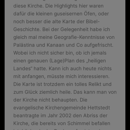
diese Kirche. Die Highlights hier waren
dafür die kleinen guseisernen Öfen, oder
noch besser die alte Karte der Bibel-
Geschichte. Bei der Gelegenheit habe ich
gleich mal meine Geografie-Kenntnisse von
Palästina und Kanaan und Co aufgefrischt.
Wobei ich nicht sicher bin, ob ich jemals
einen genauen (Lage)Plan des „heiligen
Landes“ hatte. Kann ich auch heute nichts
mit anfangen, müsste mich interessieren.
Die Karte ist trotzdem ein tolles Relikt und
zum Glück ziemlich heile. Das kann man von
der Kirche nicht behaupten. Die
evangelische Kirchengemeinde Hettstedt
beantragte im Jahr 2002 den Abriss der
Kirche, die bereits von Schimmel befallen