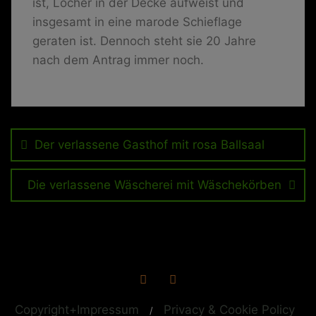
ist, Löcher in der Decke aufweist und
insgesamt in eine marode Schieflage
geraten ist. Dennoch steht sie 20 Jahre
nach dem Antrag immer noch.
Beitragsnavigation
Der verlassene Gasthof mit rosa Ballsaal
Die verlassene Wäscherei mit Wäschekörben
Copyright+Impressum
Privacy & Cookie Policy