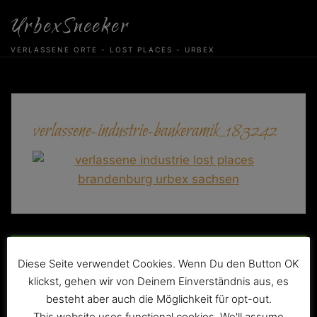
Skip
UrbexSneeker
to
content
VERLASSENE ORTE - LOST PLACES - URBEX
verlassene-industrie-baukeramik_183242
Beitragsnavigation
Die verlassene Baukeramik
Diese Seite verwendet Cookies. Wenn Du den Button OK
klickst, gehen wir von Deinem Einverständnis aus, es
besteht aber auch die Möglichkeit für opt-out.
This website uses functional cookies. We'll assume