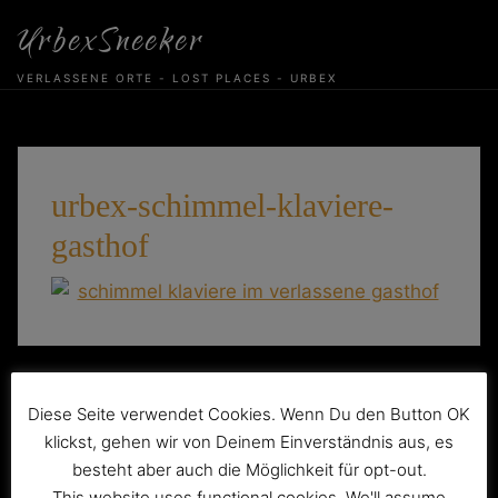
Skip
UrbexSneeker
to
content
VERLASSENE ORTE - LOST PLACES - URBEX
urbex-schimmel-klaviere-
gasthof
Beitragsnavigation
Der verlassene Ballsaal „Asymm“
Diese Seite verwendet Cookies. Wenn Du den Button OK
klickst, gehen wir von Deinem Einverständnis aus, es
besteht aber auch die Möglichkeit für opt-out.
This website uses functional cookies. We'll assume