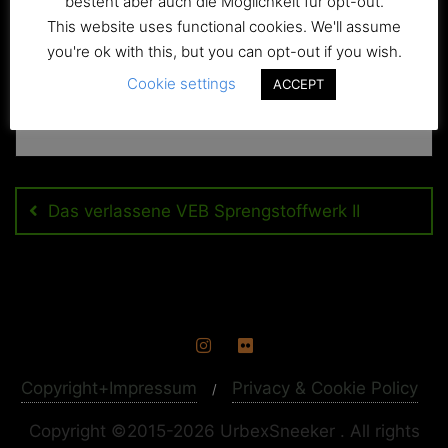
besteht aber auch die Möglichkeit für opt-out.
This website uses functional cookies. We'll assume
you're ok with this, but you can opt-out if you wish.
Cookie settings
ACCEPT
Beitragsnavigation
Das verlassene VEB Sprengstoffwerk II
Copyright+Impressum
Privacy & Cookie Policy
Copyright ©2015-2026 UrbexSneeker . All rights