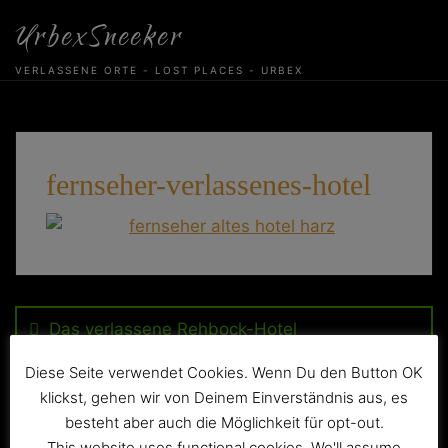
Skip
UrbexSneeker
to
content
VERLASSENE ORTE - LOST PLACES - URBEX
fernseher-verlassenes-hotel
Beitragsnavigation
Das verlassene Rehbock-Hotel
Diese Seite verwendet Cookies. Wenn Du den Button OK
klickst, gehen wir von Deinem Einverständnis aus, es
besteht aber auch die Möglichkeit für opt-out.
This website uses functional cookies. We'll assume