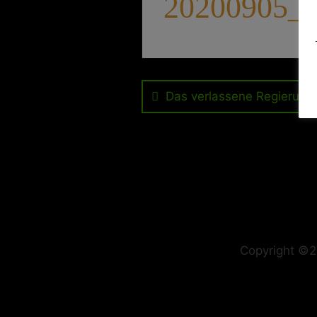
20200905_1
Beitragsnavig
Das verlassene Regierung
Copyright ©2