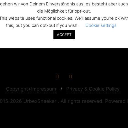
45432-Kopie
gehen wir von Deinem Einverständnis aus, es besteht aber auch
die Möglichkeit für opt-out.
This website uses functional cookies. We'll assume you're ok wit
this, but you can opt-out if you wish.
Cookie settings
ation
ACCEPT
skrankenhaus
Copyright+Impressum
Privacy & Cookie Policy
015-2026 UrbexSneeker . All rights reserved.
Powered