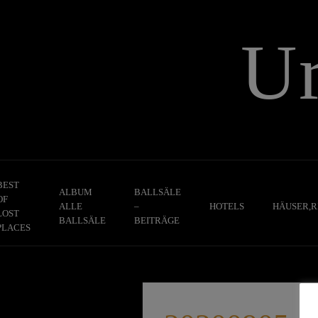
Skip
to
U
content
BEST
ALBUM
BALLSÄLE
OF
ALLE
–
HOTELS
HÄUSER,R
LOST
BALLSÄLE
BEITRÄGE
PLACES