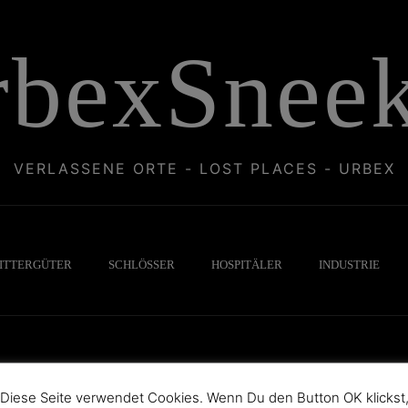
rbexSneek
VERLASSENE ORTE - LOST PLACES - URBEX
ITTERGÜTER
SCHLÖSSER
HOSPITÄLER
INDUSTRIE
Diese Seite verwendet Cookies. Wenn Du den Button OK klickst