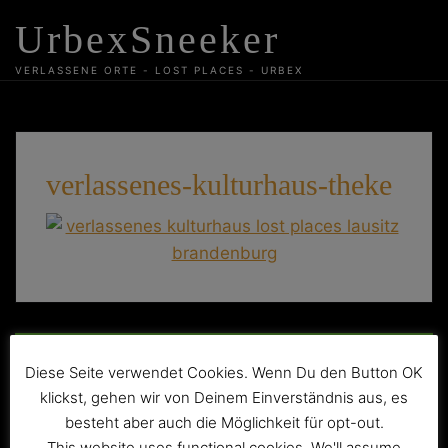
Skip
UrbexSneeker
to
content
VERLASSENE ORTE - LOST PLACES - URBEX
verlassenes-kulturhaus-theke
Beitragsnavigation
Das verlassene Kulturhaus „Wettbewerb“
Diese Seite verwendet Cookies. Wenn Du den Button OK
klickst, gehen wir von Deinem Einverständnis aus, es
besteht aber auch die Möglichkeit für opt-out.
This website uses functional cookies. We'll assume