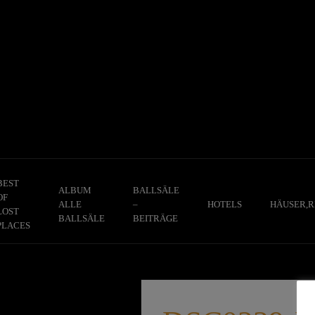
Skip
to
content
BEST
ALBUM
BALLSÄLE
OF
ALLE
–
HOTELS
HÄUSER,R
LOST
BALLSÄLE
BEITRÄGE
PLACES