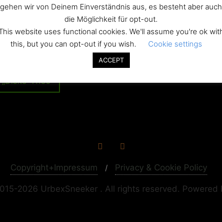
opie
gehen wir von Deinem Einverständnis aus, es besteht aber auch
die Möglichkeit für opt-out.
This website uses functional cookies. We'll assume you're ok wit
this, but you can opt-out if you wish.
Cookie settings
ation
ACCEPT
 „Disko-Theo“
Copyright+Impressum
Privacy & Cookie Policy
015-2026 UrbexSneeker . All rights reserved.
Powered