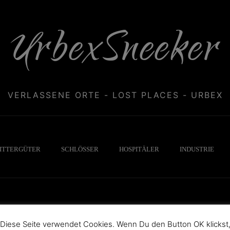
UrbexSneeker
VERLASSENE ORTE - LOST PLACES - URBEX
ITTERGÜTER
SCHLÖSSER
HOSPITÄLER
INDUSTRIE
Diese Seite verwendet Cookies. Wenn Du den Button OK klickst