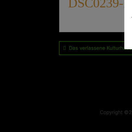
DSC0239-K
Beitragsnavig
Das verlassene Kulturhaus
Copyright ©2