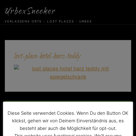
Skip
UrbexSneeker
to
content
VERLASSENE ORTE - LOST PLACES - URBEX
lost-place-hotel-harz-teddy
Beitragsnavigation
Das verlassene Hotel „Teddy“
Diese Seite verwendet Cookies. Wenn Du den Button OK
klickst, gehen wir von Deinem Einverständnis aus, es
besteht aber auch die Möglichkeit für opt-out.
This website uses functional cookies. We'll assume