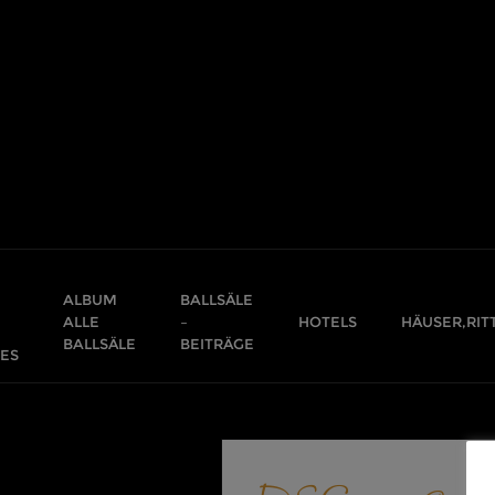
Skip
to
content
ALBUM
BALLSÄLE
ALLE
–
HOTELS
HÄUSER,RIT
BALLSÄLE
BEITRÄGE
ES