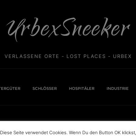
UrbexSneeker
VERLASSENE ORTE - LOST PLACES - URBEX
TERGÜTER
SCHLÖSSER
HOSPITÄLER
INDUSTRIE
Diese Seite verwendet Cookies. Wenn Du den Button OK klickst