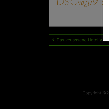
DSC00319_2
Beitragsnavigation
Das verlassene Hotel Vikto
Copyright ©2