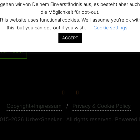
gehen wir von Deinem Einverständnis aus, es besteht aber auch
die Möglichkeit für opt-out.
This website uses functional cookies. We'll assume you're ok wit
this, but you can opt-out if you wish.
Cookie settings
ACCEPT
ria-Luise
Copyright+Impressum
Privacy & Cookie Policy
015-2026 UrbexSneeker . All rights reserved.
Powered