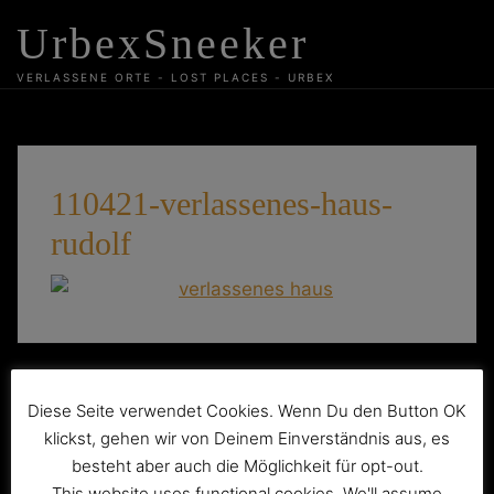
Skip
UrbexSneeker
to
content
VERLASSENE ORTE - LOST PLACES - URBEX
110421-verlassenes-haus-
rudolf
Beitragsnavigation
Das verlassene Haus „Rudolf“
Diese Seite verwendet Cookies. Wenn Du den Button OK
klickst, gehen wir von Deinem Einverständnis aus, es
besteht aber auch die Möglichkeit für opt-out.
This website uses functional cookies. We'll assume