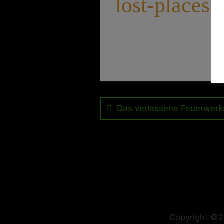
lost-places-
Beitragsnavig
Das verlassene Feuerwerk
Copyright ©2