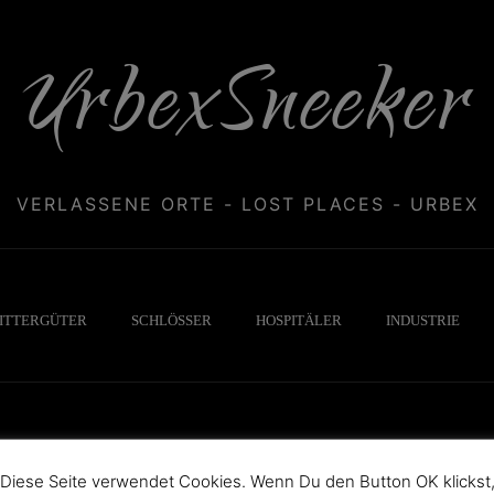
UrbexSneeker
VERLASSENE ORTE - LOST PLACES - URBEX
ITTERGÜTER
SCHLÖSSER
HOSPITÄLER
INDUSTRIE
Diese Seite verwendet Cookies. Wenn Du den Button OK klickst