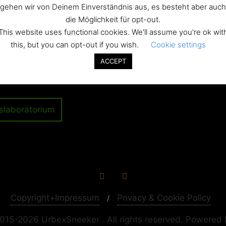
kaserne
gehen wir von Deinem Einverständnis aus, es besteht aber auch
die Möglichkeit für opt-out.
This website uses functional cookies. We'll assume you're ok wit
this, but you can opt-out if you wish.
Cookie settings
ACCEPT
ation
slaboratorium
Copyright+Impressum
Privacy & Cookie Policy
015-2026 UrbexSneeker . All rights reserved.
Powered