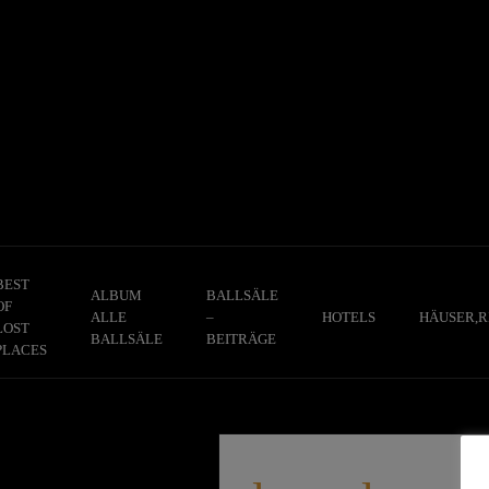
Skip
to
content
BEST
ALBUM
BALLSÄLE
OF
ALLE
–
HOTELS
HÄUSER,R
LOST
BALLSÄLE
BEITRÄGE
PLACES