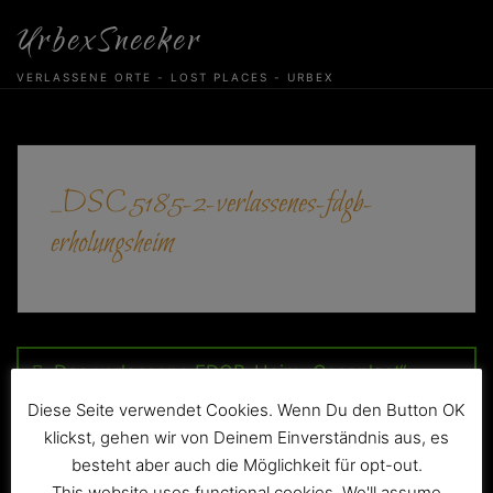
Skip
UrbexSneeker
to
content
VERLASSENE ORTE - LOST PLACES - URBEX
_DSC5185-2-verlassenes-fdgb-
erholungsheim
Beitragsnavigation
Das verlassene FDGB-Heim „Cosaplast“
Diese Seite verwendet Cookies. Wenn Du den Button OK
klickst, gehen wir von Deinem Einverständnis aus, es
besteht aber auch die Möglichkeit für opt-out.
This website uses functional cookies. We'll assume