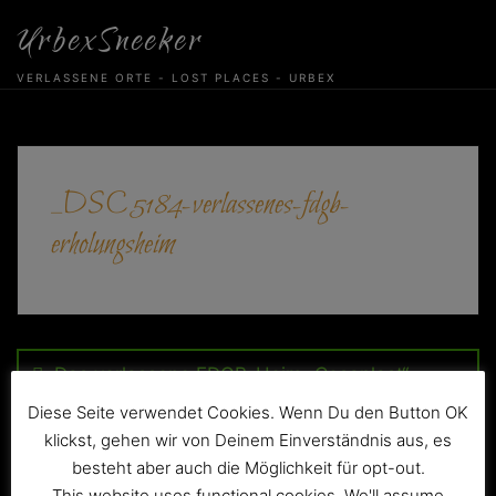
Skip
UrbexSneeker
to
content
VERLASSENE ORTE - LOST PLACES - URBEX
_DSC5184-verlassenes-fdgb-
erholungsheim
Beitragsnavigation
Das verlassene FDGB-Heim „Cosaplast“
Diese Seite verwendet Cookies. Wenn Du den Button OK
klickst, gehen wir von Deinem Einverständnis aus, es
besteht aber auch die Möglichkeit für opt-out.
This website uses functional cookies. We'll assume