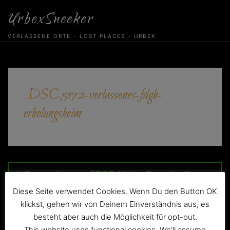
Skip
UrbexSneeker
to
content
VERLASSENE ORTE - LOST PLACES - URBEX
_DSC5172-verlassenes-fdgb-
erholungsheim
Beitragsnavigation
Das verlassene FDGB-Heim „Cosaplast“
Diese Seite verwendet Cookies. Wenn Du den Button OK
klickst, gehen wir von Deinem Einverständnis aus, es
besteht aber auch die Möglichkeit für opt-out.
This website uses functional cookies. We'll assume