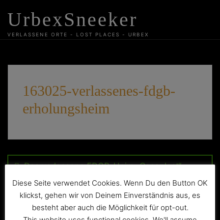
Skip
UrbexSneeker
to
content
VERLASSENE ORTE - LOST PLACES - URBEX
163025-verlassenes-fdgb-
erholungsheim
Beitragsnavigation
Das verlassene FDGB-Heim „Cosaplast“
Diese Seite verwendet Cookies. Wenn Du den Button OK
klickst, gehen wir von Deinem Einverständnis aus, es
besteht aber auch die Möglichkeit für opt-out.
This website uses functional cookies. We'll assume