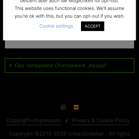
besteht aber auch die Möglichkeit für opt-out.
This website uses functional cookies. We'll assume
you're ok with this, but you can opt-out if you wish.
Cookie settings
ACCEPT
Beitragsnavigation
Das verlassene Chemiewerk „Kessel“
Copyright+Impressum
Privacy & Cookie Policy
Copyright ©2015-2026 UrbexSneeker . All rights