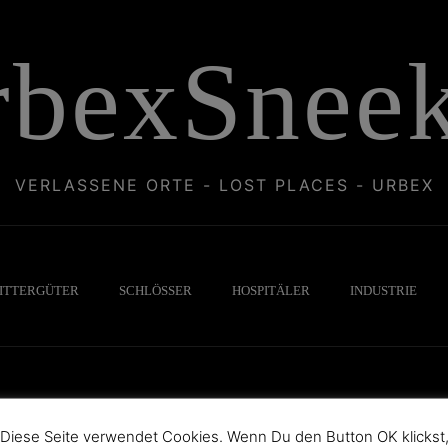
rbexSneek
VERLASSENE ORTE - LOST PLACES - URBEX
ITTERGÜTER
SCHLÖSSER
HOSPITÄLER
INDUSTRIE
Diese Seite verwendet Cookies. Wenn Du den Button OK klickst