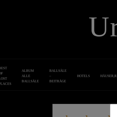
Skip
to
U
content
BEST
ALBUM
BALLSÄLE
OF
ALLE
–
HOTELS
HÄUSER,R
LOST
BALLSÄLE
BEITRÄGE
PLACES