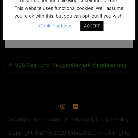
besteht aber auch die Möglichkeit für opt-out.
This website uses functional cookies. We'll assume
you're ok with this, but you can opt-out if you wish.
Cookie settings
ACCEPT
Beitragsnavigation
VEB Gas- und Heizgerätewerk Mägdesprung
Copyright+Impressum
Privacy & Cookie Policy
Copyright ©2015-2026 UrbexSneeker . All rights