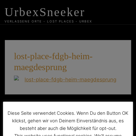
Skip
UrbexSneeker
to
content
VERLASSENE ORTE - LOST PLACES - URBEX
lost-place-fdgb-heim-
maegdesprung
Beitragsnavigation
VEB Gas- und Heizgerätewerk Mägdesprung
Diese Seite verwendet Cookies. Wenn Du den Button OK
klickst, gehen wir von Deinem Einverständnis aus, es
besteht aber auch die Möglichkeit für opt-out.
This website uses functional cookies. We'll assume