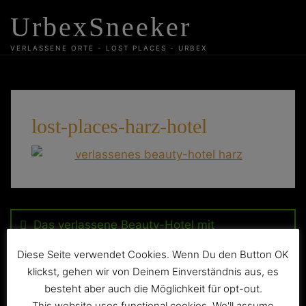
Skip
UrbexSneeker
to
content
VERLASSENE ORTE - LOST PLACES - URBEX
lost-places-harz-hotel
Beitragsnavigation
Das verlassene Beauty-Hotel mit
Friseurhauben
Diese Seite verwendet Cookies. Wenn Du den Button OK
klickst, gehen wir von Deinem Einverständnis aus, es
besteht aber auch die Möglichkeit für opt-out.
This website uses functional cookies. We'll assume